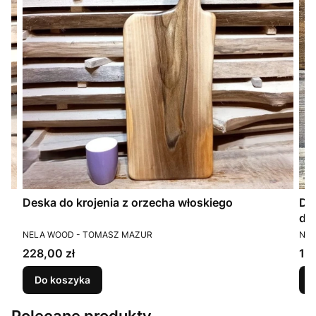
Deska do krojenia z orzecha włoskiego
Do
dę
PRODUCENT
PR
NELA WOOD - TOMASZ MAZUR
NEL
Cena
Ce
228,00 zł
16
Do koszyka
Polecane produkty