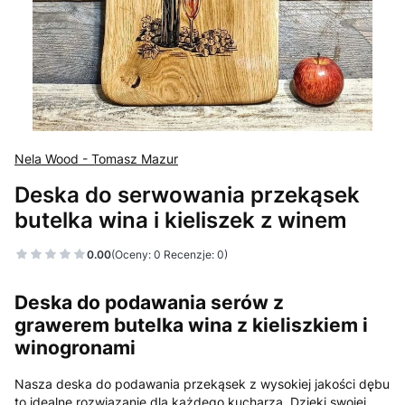
Nela Wood - Tomasz Mazur
Deska do serwowania przekąsek
butelka wina i kieliszek z winem
0.00
(Oceny: 0 Recenzje: 0)
Przejdź do sekcji Opinie
Deska do podawania serów z
grawerem butelka wina z kieliszkiem i
winogronami
Nasza deska do podawania przekąsek z wysokiej jakości dębu
to idealne rozwiązanie dla każdego kucharza. Dzięki swojej