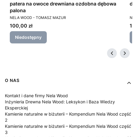
patera na owoce drewniana ozdobna dębowa
de
palona
PRODUCENT
PR
NELA WOOD - TOMASZ MAZUR
NEL
Cena
Ce
100,00 zł
13
Niedostępny
Linki w stopce
O NAS
Kontakt i dane firmy Nela Wood
Inżynieria Drewna Nela Wood: Leksykon i Baza Wiedzy
Eksperckiej
Kamienie naturalne w biżuterii – Kompendium Nela Wood część
2
Kamienie naturalne w biżuterii – Kompendium Nela Wood część
3