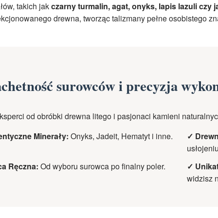
łów, takich jak
czarny turmalin, agat, onyks, lapis lazuli czy 
kcjonowanego drewna, tworząc talizmany pełne osobistego zn
achetność surowców i precyzja wyko
ksperci od obróbki drewna litego i pasjonaci kamieni naturaln
entyczne Minerały:
Onyks, Jadeit, Hematyt i inne.
✓ Drewn
usłojeniu
ca Ręczna:
Od wyboru surowca po finalny poler.
✓ Unika
widzisz n