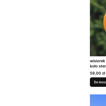
wisiorek
koło ste
Cena
59,00 zł
Do kos