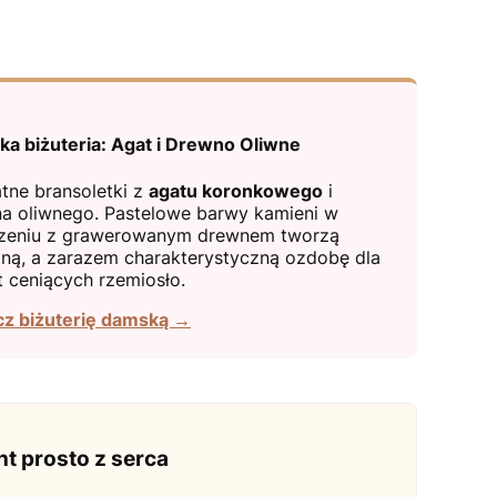
a biżuteria: Agat i Drewno Oliwne
atne bransoletki z
agatu koronkowego
i
a oliwnego. Pastelowe barwy kamieni w
zeniu z grawerowanym drewnem tworzą
lną, a zarazem charakterystyczną ozdobę dla
t ceniących rzemiosło.
z biżuterię damską →
t prosto z serca