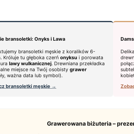
e bransoletki: Onyks i Lawa
Damsk
ktujemy bransoletki męskie z koralików 6-
Delik
 Króluje tu głęboka czerń
onyksu
i porowata
drewn
tura
lawy wulkanicznej
. Drewniana przekładka
połąc
ealne miejsce na Twój osobisty
grawer
subte
jały, ważna data lub symbol).
kobie
z bransoletki męskie →
Zobac
Grawerowana biżuteria – prezen