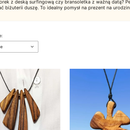
orek z deską surfingową czy bransoletka z ważną datą? P
ć biżuterii duszę. To idealny pomysł na prezent na urodzin
 produktów
Domyślne
e:
ne