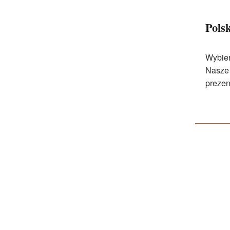
Pols
Wybier
Nasze 
prezen