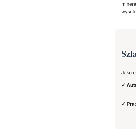
minera
wysele
Szl
Jako e
✓ Aut
✓ Pra