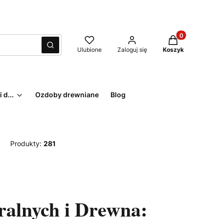
Produkty w kos
Wyczyść
Szukaj
Ulubione
Zaloguj się
Koszyk
 d...
Ozdoby drewniane
Blog
Produkty:
281
ralnych i Drewna: