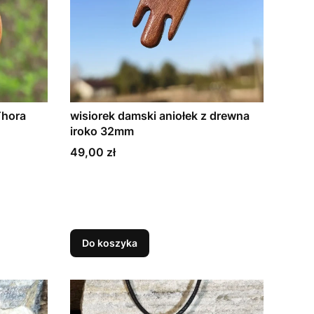
Thora
wisiorek damski aniołek z drewna
iroko 32mm
Cena
49,00 zł
Do koszyka