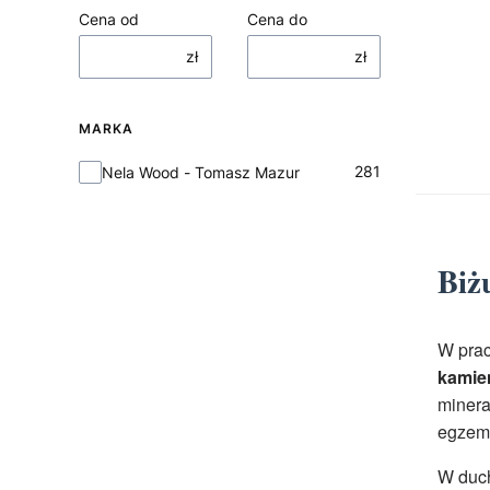
Cena od
Cena do
zł
zł
MARKA
Marka
281
Nela Wood - Tomasz Mazur
Biż
W pra
kamie
minera
egzemp
W duc