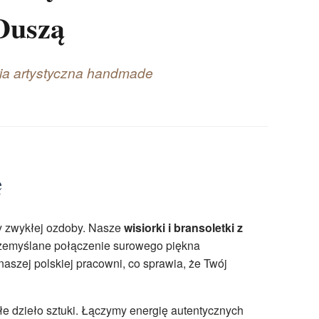
Duszą
ria artystyczna handmade
ę
my zwykłej ozdoby. Nasze
wisiorki i bransoletki z
rzemyślane połączenie surowego piękna
naszej polskiej pracowni, co sprawia, że Twój
ałe dzieło sztuki. Łączymy energię autentycznych