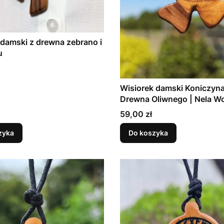
 damski z drewna zebrano i
u
Wisiorek damski Koniczyna
Drewna Oliwnego | Nela W
Cena
59,00 zł
zyka
Do koszyka