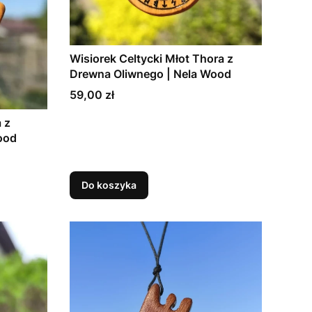
Wisiorek Celtycki Młot Thora z
Drewna Oliwnego | Nela Wood
Cena
59,00 zł
 z
ood
Do koszyka