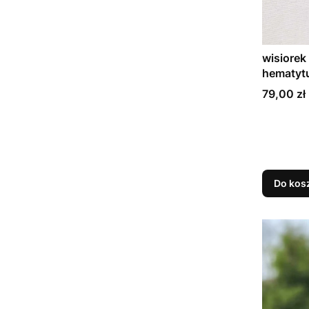
wisiorek
hematyt
Cena
79,00 zł
Do kos