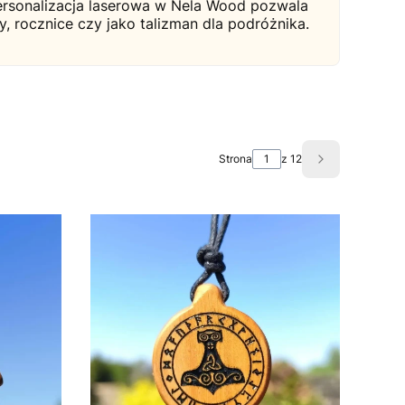
ersonalizacja laserowa w Nela Wood pozwala
y, rocznice czy jako talizman dla podróżnika.
Strona
z 12
Następne pro