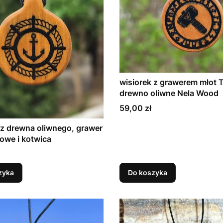
wisiorek z grawerem młot 
drewno oliwne Nela Wood
Cena
59,00 zł
 z drewna oliwnego, grawer
rowe i kotwica
zyka
Do koszyka