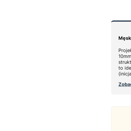
Męski
Proje
10mm.
struk
to id
(inic
Zobac